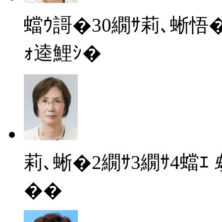
蟷ｳ謌�30繝ｻ莉､蜥悟
ｫ逵鯉ｼ�
莉､蜥�2繝ｻ3繝ｻ4蟷ｴ
��