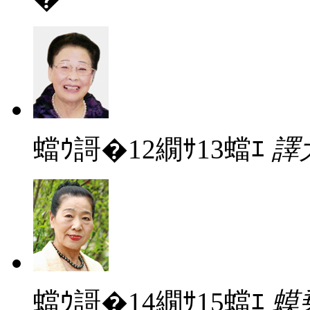
蟷ｳ謌�12繝ｻ13蟷ｴ
譯
蟷ｳ謌�14繝ｻ15蟷ｴ
蟆