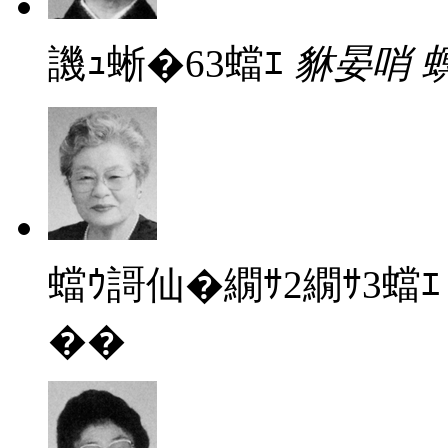
譏ｭ蜥�63蟷ｴ
貅晏哨 
蟷ｳ謌仙�繝ｻ2繝ｻ3蟷ｴ
��