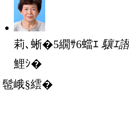
莉､蜥�5繝ｻ6蟷ｴ
驤ｴ
鯉ｼ�
髢峨§繧�