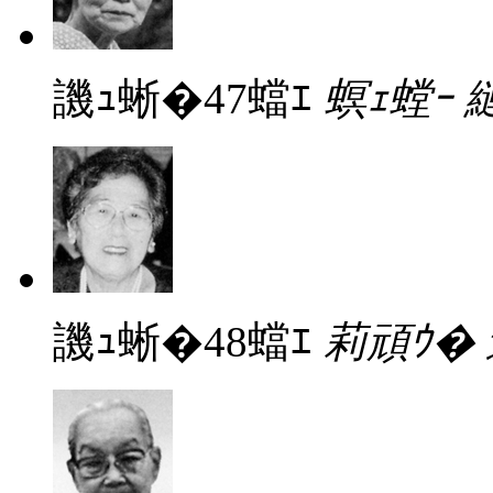
譏ｭ蜥�47蟷ｴ
螟ｪ螳ｰ 
譏ｭ蜥�48蟷ｴ
莉頑ｳ�