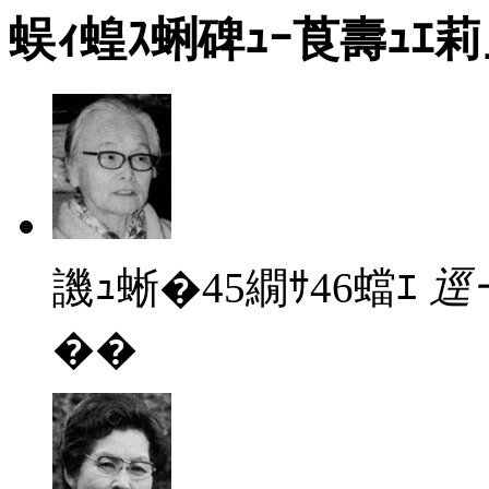
蜈ｨ蝗ｽ蜊碑ｭｰ莨壽ｭｴ
譏ｭ蜥�45繝ｻ46蟷ｴ
逕
��