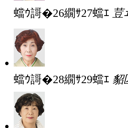
蟷ｳ謌�26繝ｻ27蟷ｴ
荳
蟷ｳ謌�28繝ｻ29蟷ｴ
貂