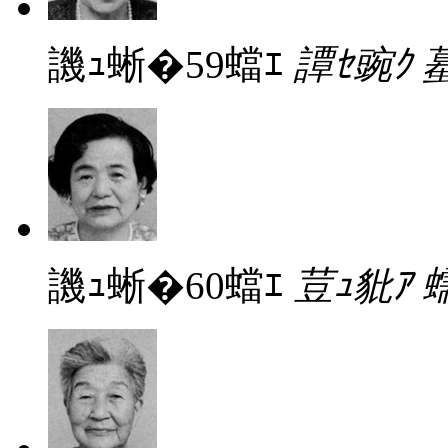
譏ｭ蜥�59蟷ｴ
譚ｾ豌ｸ 
譏ｭ蜥�60蟷ｴ
荳ｭ豼ｱ 