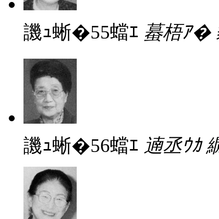
譏ｭ蜥�55蟷ｴ
蟇梧ｱ�
譏ｭ蜥�56蟷ｴ
遖丞ｳｶ 