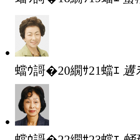
蟷ｳ謌�20繝ｻ21蟷ｴ
遘
蟷ｳ謌�22繝ｻ23蟷ｴ
蛹