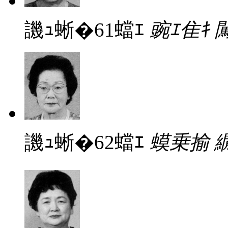
譏ｭ蜥�61蟷ｴ
豌ｴ隹ｷ 
譏ｭ蜥�62蟷ｴ
蟆乗揄 