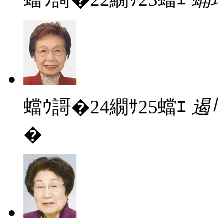
蟷ｳ謌�24繝ｻ25蟷ｴ
遏
�