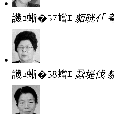
譏ｭ蜥�57蟷ｴ
貊晄ｲ｢ 
譏ｭ蜥�58蟷ｴ
蝨堤伐 