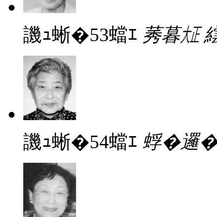
譏ｭ蜥�53蟷ｴ
莠暮㍽ 繧
譏ｭ蜥�54蟷ｴ
蜉�邏�