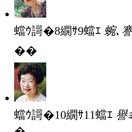
蟷ｳ謌�8繝ｻ9蟷ｴ
蜿､謇
��
蟷ｳ謌�10繝ｻ11蟷ｴ
譽
�