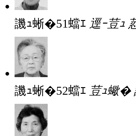
譏ｭ蜥�51蟷ｴ
逕ｰ荳ｭ 
譏ｭ蜥�52蟷ｴ
荳ｭ蠍�