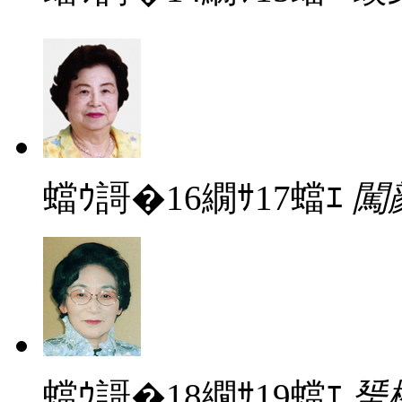
蟷ｳ謌�16繝ｻ17蟷ｴ
闖
蟷ｳ謌�18繝ｻ19蟷ｴ
蜑