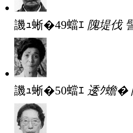
譏ｭ蜥�49蟷ｴ
隗堤伐 
譏ｭ蜥�50蟷ｴ
逶ｸ蟾�