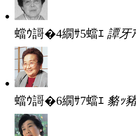
蟷ｳ謌�4繝ｻ5蟷ｴ
譚牙ｱ
蟷ｳ謌�6繝ｻ7蟷ｴ
貉ｯ豬