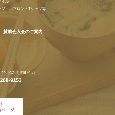
ァイル
ッジ・エプロン・Tシャツ等
賛助会入会のご案内
20
（COI平河町ビル）
6268-9153