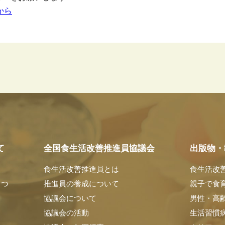
から
て
全国食生活改善推進員協議会
出版物・
食生活改善推進員とは
食生活改
さつ
推進員の養成について
親子で食
協議会について
男性・高
協議会の活動
生活習慣