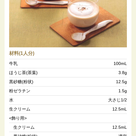
材料(1人分)
牛乳
100mL
ほうじ茶(茶葉)
3.8g
黒砂糖(粉状)
12.5g
粉ゼラチン
1.5g
水
大さじ1/2
生クリーム
12.5mL
<飾り用>
生クリーム
12.5mL