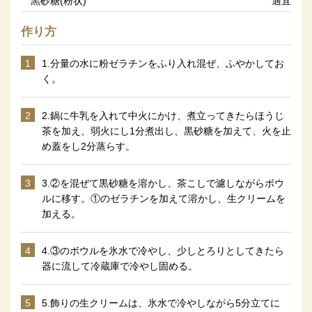
黒砂糖(粉状)
適宜
作り方
1
1.分量の水に粉ゼラチンをふり入れ混ぜ、ふやかしてお
く。
2
2.鍋に牛乳を入れて中火にかけ、煮立ってきたらほうじ
茶を加え、弱火にし1分煮出し、黒砂糖を加えて、火を止
め蓋をし2分蒸らす。
3
3.②を混ぜて黒砂糖を溶かし、茶こしで濾しながらボウ
ルに移す。①のゼラチンを加えて溶かし、生クリームを
加える。
4
4.③のボウルを氷水で冷やし、少しとろりとしてきたら
器に流して冷蔵庫で冷やし固める。
5
5.飾りの生クリームは、氷水で冷やしながら5分立てに