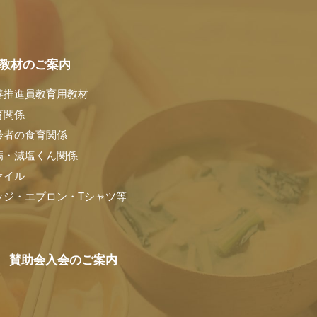
教材のご案内
善推進員教育用教材
育関係
齢者の食育関係
病・減塩くん関係
ァイル
ッジ・エプロン・Tシャツ等
賛助会入会のご案内