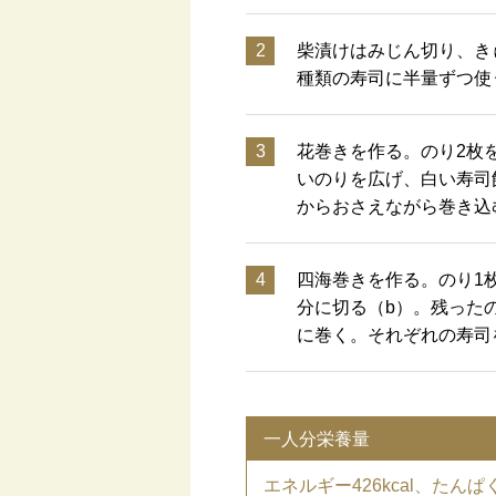
2
柴漬けはみじん切り、き
種類の寿司に半量ずつ使
3
花巻きを作る。のり2枚
いのりを広げ、白い寿司
からおさえながら巻き込
4
四海巻きを作る。のり1
分に切る（b）。残った
に巻く。それぞれの寿司
一人分栄養量
エネルギー426kcal、たんぱ