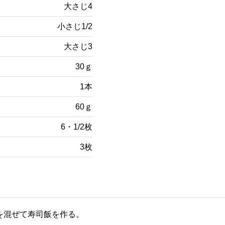
大さじ4
小さじ1/2
大さじ3
30ｇ
1本
60ｇ
6・1/2枚
3枚
を混ぜて寿司飯を作る。