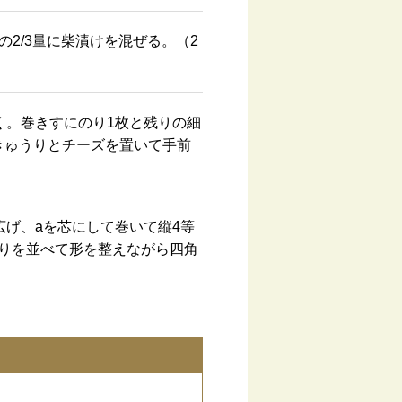
2/3量に柴漬けを混ぜる。（2
く。巻きすにのり1枚と残りの細
きゅうりとチーズを置いて手前
広げ、aを芯にして巻いて縦4等
うりを並べて形を整えながら四角