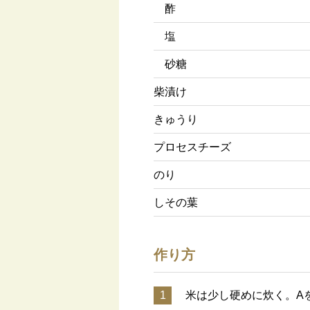
酢
塩
砂糖
柴漬け
きゅうり
プロセスチーズ
のり
しその葉
作り方
1
米は少し硬めに炊く。A