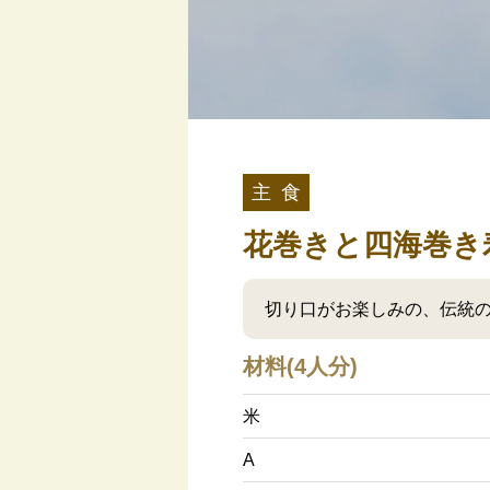
主 食
花巻きと四海巻き
切り口がお楽しみの、伝統
材料(4人分)
米
A