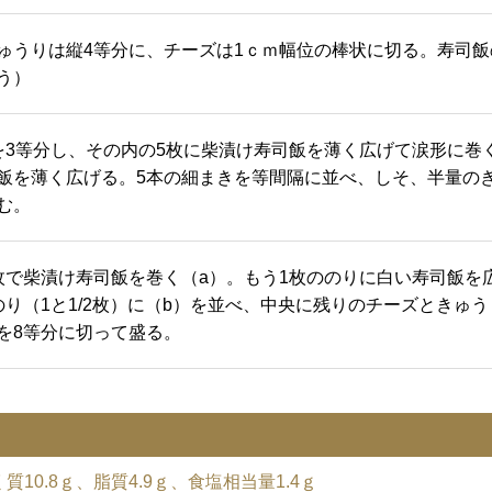
ゅうりは縦4等分に、チーズは1ｃｍ幅位の棒状に切る。寿司飯の
う）
を3等分し、その内の5枚に柴漬け寿司飯を薄く広げて涙形に巻
飯を薄く広げる。5本の細まきを等間隔に並べ、しそ、半量の
む。
枚で柴漬け寿司飯を巻く（a）。もう1枚ののりに白い寿司飯を
のり（1と1/2枚）に（b）を並べ、中央に残りのチーズときゅ
を8等分に切って盛る。
く質10.8ｇ、脂質4.9ｇ、食塩相当量1.4ｇ