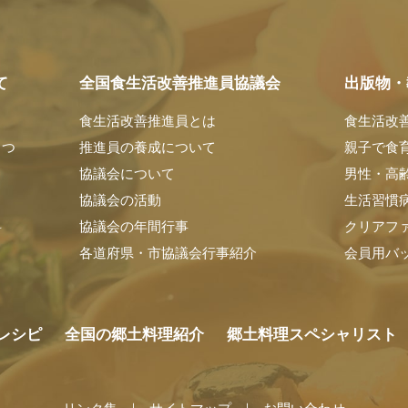
て
全国食生活改善推進員協議会
出版物・
食生活改善推進員とは
食生活改
さつ
推進員の養成について
親子で食
協議会について
男性・高
協議会の活動
生活習慣
料
協議会の年間行事
クリアフ
各道府県・市協議会行事紹介
会員用バ
レシピ
全国の郷土料理紹介
郷土料理スペシャリスト