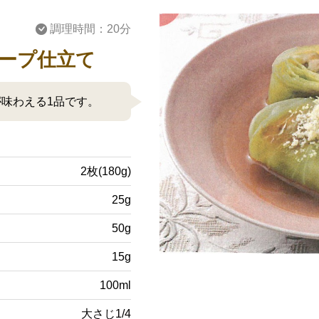
調理時間：20分
ープ仕立て
味わえる1品です。
2枚(180g)
25g
50g
15g
100ml
大さじ1/4