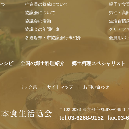
さつ
推進員の養成について
親子で食
協議会について
男性・高
協議会の活動
生活習慣
料
協議会の年間行事
クリアフ
各道府県・市協議会行事紹介
会員用バ
レシピ
全国の郷土料理紹介
郷土料理スペシャリスト
リンク集
サイトマップ
お問い合わせ
〒102-0093
東京都千代田区平河町1-7-
tel.03-6268-9152
fax.03-