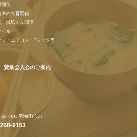
育関係
齢者の食育関係
病・減塩くん関係
ァイル
ッジ・エプロン・Tシャツ等
賛助会入会のご案内
20
（COI平河町ビル）
6268-9153