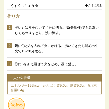
うすくちしょうゆ
小さじ1/16
作り方
1
里いもは皮をむいて半分に切る。塩(分量外)でもみ洗い
してぬめりをとり、洗い流す。
2
鍋に①とAを入れて火にかける。沸いてきたら弱めの中
火で15~20分煮る。
3
②にBを加え混ぜて火をとめ、器に盛る。
一人分栄養量
エネルギー135kcal、たんぱく質5.0g、脂質5.3g、食塩相
当量0.4g