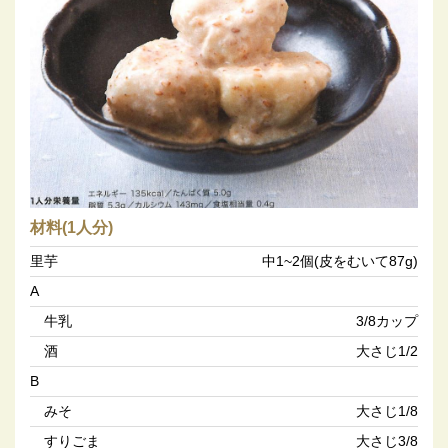
材料(1人分)
里芋
中1~2個(皮をむいて87g)
A
牛乳
3/8カップ
酒
大さじ1/2
B
みそ
大さじ1/8
すりごま
大さじ3/8